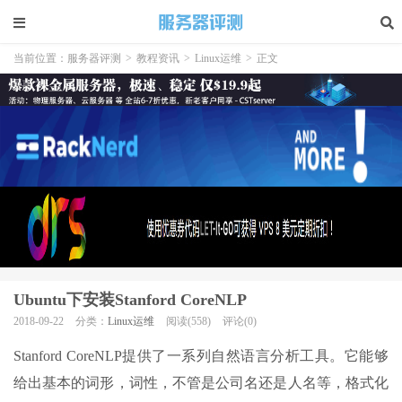
当前位置：
服务器评测
>
教程资讯
>
Linux运维
>
正文
Ubuntu下安装Stanford CoreNLP
2018-09-22
分类：
Linux运维
阅读(558)
评论(0)
Stanford CoreNLP提供了一系列自然语言分析工具。它能够
给出基本的词形，词性，不管是公司名还是人名等，格式化