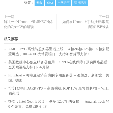
标签：
安装
成功
自然语言
运行环境
上一篇
下一篇
解决一个Ubuntu中编译NEON优
如何在Ubuntu上手动挂载/取消
化的OpenCV的错误
配置USB设备
相关推荐
AMD EPYC 高性能服务器重磅上线：64核/96核/128核/192核多配
置可选，10G-400G大带宽端口，支持加密货币支付！
美国数据中心独立服务器租用 | 99.99%在线保障 | 顶尖网络品质 |
全天候运维支持 | $84/月起
PLiKhost – 可靠且经济实惠的专用服务器 – 雅加达、新加坡、美
国、德国
*💥 [促销] DARKVPS – 高级裸机 RDP 15% 经常性折扣 – WHT
独家💥
热卖：Intel Xeon E50-3 可享受 1230% 的折扣 — Amanah Tech 的
0 个设置、免费 /29 个 IP