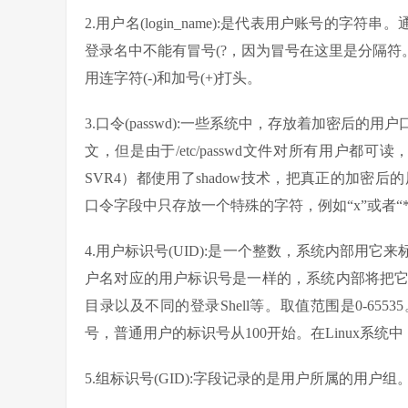
2.用户名(login_name):是代表用户账号的
登录名中不能有冒号(?，因为冒号在这里是分隔符
用连字符(-)和加号(+)打头。
3.口令(passwd):一些系统中，存放着加密后
文，但是由于/etc/passwd文件对所有用户都
SVR4）都使用了shadow技术，把真正的加密后的用户口
口令字段中只存放一个特殊的字符，例如“x”或者“*
4.用户标识号(UID):是一个整数，系统内部用
户名对应的用户标识号是一样的，系统内部将把
目录以及不同的登录Shell等。取值范围是0-655
号，普通用户的标识号从100开始。在Linux系统中
5.组标识号(GID):字段记录的是用户所属的用户组。它