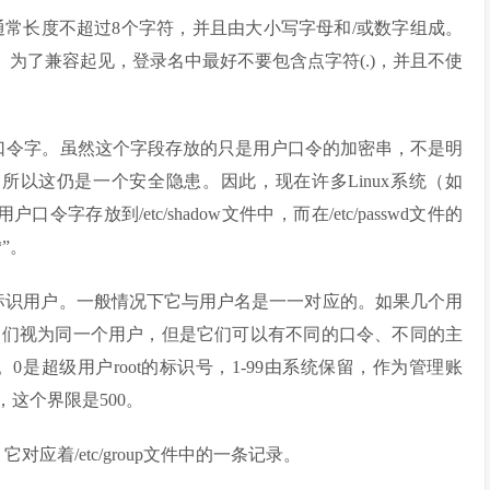
字符串。通常长度不超过8个字符，并且由大小写字母和/或数字组成。
。为了兼容起见，登录名中最好不要包含点字符(.)，并且不使
的用户口令字。虽然这个字段存放的只是用户口令的加密串，不是明
可读，所以这仍是一个安全隐患。因此，现在许多Linux系统（如
令字存放到/etc/shadow文件中，而在/etc/passwd文件的
”。
它来标识用户。一般情况下它与用户名是一一对应的。如果几个用
它们视为同一个用户，但是它们可以有不同的口令、不同的主
35。0是超级用户root的标识号，1-99由系统保留，作为管理账
，这个界限是500。
对应着/etc/group文件中的一条记录。