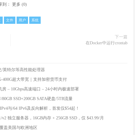
享到：
更多
(
0
)
段
文件
用户
系统
下一篇
在Docker中运行crontab
锐龙/英特尔等高性能处理器
0G-400G超大带宽｜支持加密货币支付
机房 – 10Gbps高速端口 – 24小时内极速部署
0GB SSD+200GB SATA硬盘/5TB流量
IPv4与/64 IPv6及反向解析，首发仅$54起！
v1/v2 独立服务器，16GB内存 + 256GB SSD，仅 $43.99/月
 覆盖美国与欧洲地区