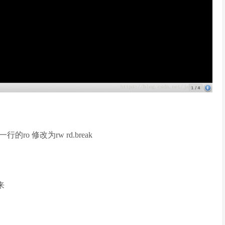
ro 修改为rw rd.break
来