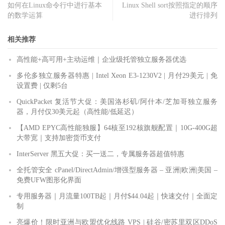
如何在Linux命令行中进行基本
Linux Shell sort按照指定的顺序
的数学运算
进行排列
相关推荐
高性能+高可用+主动运维｜企业级托管独立服务器优选
多伦多独立服务器特惠 | Intel Xeon E3-1230V2 | 月付29美元 | 免
设置费 | 仅剩5台
QuickPacket 复活节大促：美国洛杉矶/阿什本/芝加哥独立服务
器，月付仅30美元起（高性能/低延迟）
【AMD EPYC高性能独服】64核至192核旗舰配置｜10G-400G超
大带宽｜支持加密货币支付
InterServer 黑五大促：买一送二，专属服务器超值特惠
全托管安全 cPanel/DirectAdmin/增强型服务器 – 亚洲|欧洲|美国 –
免费UFW图形化界面
专用服务器｜月流量100TB起｜月付$44.04起｜快速交付｜全面定
制
亮爆价！限时亚洲与欧盟优化线路 VPS | 硅谷/密苏里双区DDoS