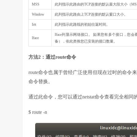
MSS
此列指示此路由的TCP连接的默认最大段大小（MS
Window
此列指示此路由上TCP连接的默认窗口大小。
Irtt
此列指示此路线的初始往返时间。
Iface列显示网络接口。 如果您有多个接口，您会
Iface
备），依此类推您已安装的接口数量。
方法2：通过route命令
route命令也属于曾经广泛使用但现在过时的命令来查
命令替换。
通过此命令，您可以通过netstat命令查看完全相
$ route -n