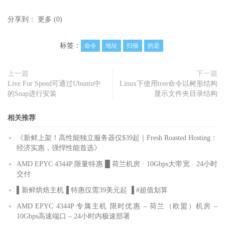
分享到：
更多
(
0
)
标签：
命令
地址
扫描
的是
上一篇
下一篇
Live For Speed可通过Ubuntu中
Linux下使用tree命令以树形结构
的Snap进行安装
显示文件夹目录结构
相关推荐
《新鲜上架！高性能独立服务器仅$39起｜Fresh Roasted Hosting：
经济实惠，强悍性能首选》
AMD EPYC 4344P 限量特惠 █ 荷兰机房 · 10Gbps大带宽 · 24小时
交付
▌新鲜烘焙主机▐ 特惠仅需39美元起 ▐ #超值划算
AMD EPYC 4344P 专属主机 限时优惠 – 荷兰（欧盟）机房 –
10Gbps高速端口 – 24小时内极速部署