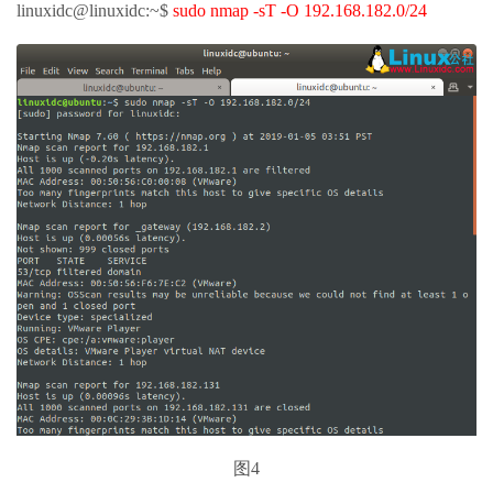
linuxidc@linuxidc:~$
sudo nmap -sT -O 192.168.182.0/24
图4