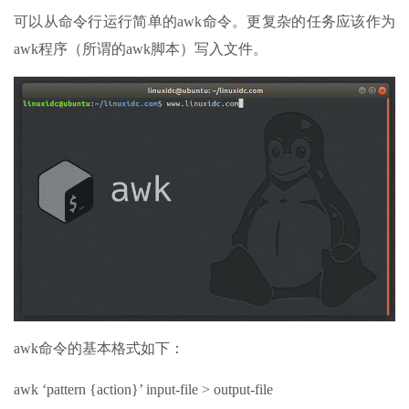
可以从命令行运行简单的awk命令。更复杂的任务应该作为
awk程序（所谓的awk脚本）写入文件。
awk命令的基本格式如下：
awk ‘pattern {action}’ input-file > output-file