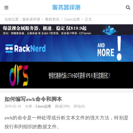
当前位置：
服务器评测
>
教程资讯
>
Linux运维
>
正文
如何编写awk命令和脚本
2019-02-16
分类：
Linux运维
阅读(590)
评论(0)
awk的命令是一种处理或分析文本文件的强大方法，特别是
按行和列组织的数据文件。