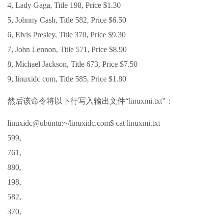
4, Lady Gaga, Title 198, Price $1.30
5, Johnny Cash, Title 582, Price $6.50
6, Elvis Presley, Title 370, Price $9.30
7, John Lennon, Title 571, Price $8.90
8, Michael Jackson, Title 673, Price $7.50
9, linuxidc com, Title 585, Price $1.80
然后该命令将以下行写入输出文件“linuxmi.txt”：
linuxidc@ubuntu:~/linuxidc.com$ cat linuxmi.txt
599,
761,
880,
198,
582,
370,