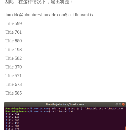
因此，在这种情况下，输出将是：
linuxidc@ubuntu:~/linuxidc.com$ cat linuxmi.txt
Title 599
Title 761
Title 880
Title 198
Title 582
Title 370
Title 571
Title 673
Title 585