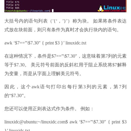
大括号内的语句列表（'{‘，’}’）称为块。 如果将条件表达
式放在块前面，则只有条件为真时才会执行块内的语句。
awk ‘$7==”\$7.30″ { print $3 }’ linuxidc.txt
在这种情况下，条件是$7==”\$7.30″，这意味着第7列的元素
等于$7.30。 美元符号前面的反斜杠用于阻止系统将$7解释
为变量，而是从字面上理解美元符号。
因此，这个awk语句打印出每行第3列的元素，第7列
的“$7.30”。
您还可以使用正则表达式作为条件。 例如：
linuxidc@ubuntu:~/linuxidc.com$ awk ‘$7==”\$7.30″ { print $3
}’ linuxidc.txt