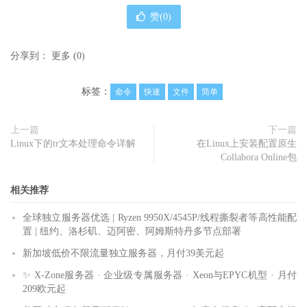
赞(
0
)
分享到：
更多
(
0
)
标签：
命令
快速
文件
简单
上一篇
下一篇
Linux下的tr文本处理命令详解
在Linux上安装配置原生
Collabora Online包
相关推荐
全球独立服务器优选 | Ryzen 9950X/4545P/线程撕裂者等高性能配
置 | 纽约、洛杉矶、迈阿密、阿姆斯特丹多节点部署
新加坡低价不限流量独立服务器，月付39美元起
✨ X-Zone服务器 · 企业级专属服务器 · Xeon与EPYC机型 · 月付
209欧元起