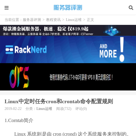
当前位置：
服务器评测
>
教程资讯
>
Linux运维
>
正文
Linux中定时任务cron和crontab命令配置规则
2019-02-22
分类：
Linux运维
阅读(732)
评论(0)
1.Corntab简介
Linux 系统则是由 cron (crond) 这个系统服务来控制的。