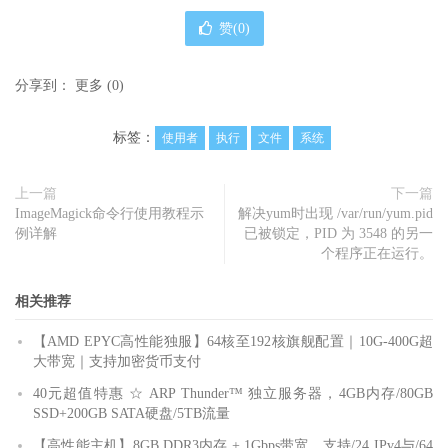
赞(
0
)
分享到：
更多
(
0
)
标签：
使用者
执行
文件
系统
上一篇
下一篇
ImageMagick命令行使用教程示
解决yum时出现 /var/run/yum.pid
例详解
已被锁定，PID 为 3548 的另一
个程序正在运行。
相关推荐
【AMD EPYC高性能独服】64核至192核旗舰配置｜10G-400G超
大带宽｜支持加密货币支付
40元超值特惠 ☆ ARP Thunder™ 独立服务器，4GB内存/80GB
SSD+200GB SATA硬盘/5TB流量
【高性能主机】8GB DDR3内存 + 1Gbps带宽，支持/24 IPv4与/64