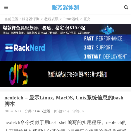
当前位置：
服务器评测
>
教程资讯
>
Linux运维
>
正文
neofetch – 显示Linux, MacOS, Unix系统信息的bash
脚本
2019-03-13
分类：
Linux运维
阅读(573)
评论(0)
neofetch命令类似于用bash shell编写的实用程序。neofetch的