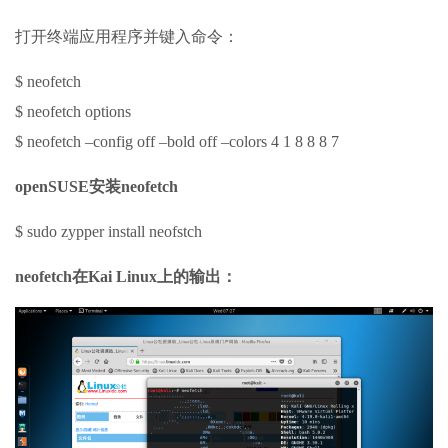
打开终端应用程序并键入命令：
$ neofetch
$ neofetch options
$ neofetch –config off –bold off –colors 4 1 8 8 8 7
openSUSE安装neofetch
$ sudo zypper install neofstch
neofetch在Kai Linux上的输出：