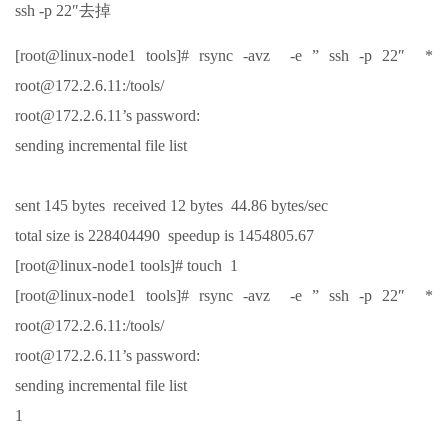
ssh -p 22″去掉
[root@linux-node1 tools]# rsync -avz -e ” ssh -p 22″ *
root@172.2.6.11:/tools/
root@172.2.6.11’s password:
sending incremental file list
sent 145 bytes received 12 bytes 44.86 bytes/sec
total size is 228404490 speedup is 1454805.67
[root@linux-node1 tools]# touch 1
[root@linux-node1 tools]# rsync -avz -e ” ssh -p 22″ *
root@172.2.6.11:/tools/
root@172.2.6.11’s password:
sending incremental file list
1