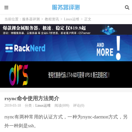
当前位置：
服务器评测
>
教程资讯
>
Linux运维
>
正文
rsync命令使用方法简介
2019-03-18
分类：
Linux运维
阅读(699)
评论(0)
rsync有两种常用的认证方式，一种为rsync-daemon方式，另
外一种则是ssh。