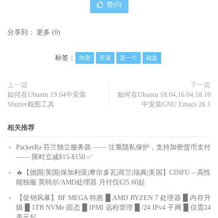
赞(
0
)
分享到：
更多
(
0
)
标签：
加密
开源
是一个
磁盘
上一篇
下一篇
如何在Ubuntu 19.04中安装
如何在Ubuntu 18.04,16.04,18.10
Shutter截图工具
中安装GNU Emacs 26.1
相关推荐
PacketRa 芬兰独立服务器 —— 注重隐私保护，支持加密货币支付
—— 限时立减$15-$150 ✅
🔥【德国|英国|保加利亚|摩尔多瓦|荷兰|瑞典|美国】CINFU – 高性
能独服 英特尔/AMD处理器 月付仅€25.60起
【促销风暴】BF MEGA 特惠 █ AMD RYZEN 7 处理器 █ 内存升
级 █ 1TB NVMe 固态 █ IPMI 远程管理 █ /24 IPv4 子网 █ 仅需24
美元起