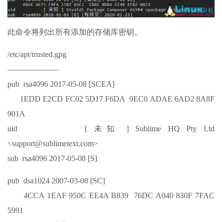
此命令将列出所有添加的存储库密钥。
/etc/apt/trusted.gpg
——————–
pub rsa4096 2017-05-08 [SCEA]
1EDD E2CD FC02 5D17 F6DA 9EC0 ADAE 6AD2 8A8F
901A
uid [ 未知 ] Sublime HQ Pty Ltd
<support@sublimetext.com>
sub rsa4096 2017-05-08 [S]
pub dsa1024 2007-03-08 [SC]
4CCA 1EAF 950C EE4A B839 76DC A040 830F 7FAC
5991