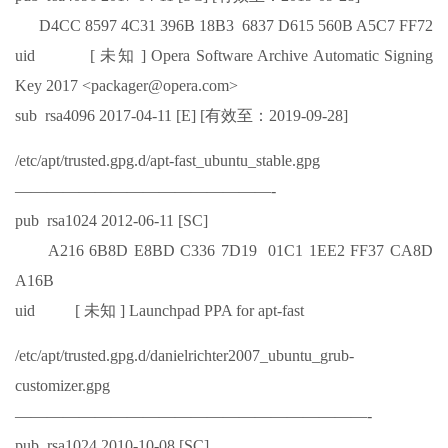
D4CC 8597 4C31 396B 18B3 6837 D615 560B A5C7 FF72
uid [ 未知 ] Opera Software Archive Automatic Signing
Key 2017 <packager@opera.com>
sub rsa4096 2017-04-11 [E] [有效至：2019-09-28]
/etc/apt/trusted.gpg.d/apt-fast_ubuntu_stable.gpg
————————————————-
pub rsa1024 2012-06-11 [SC]
A216 6B8D E8BD C336 7D19 01C1 1EE2 FF37 CA8D
A16B
uid [ 未知 ] Launchpad PPA for apt-fast
/etc/apt/trusted.gpg.d/danielrichter2007_ubuntu_grub-
customizer.gpg
——————————————————————-
pub rsa1024 2010-10-08 [SC]