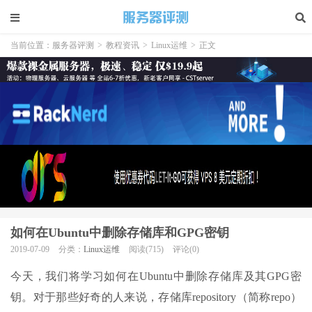
当前位置：
服务器评测
>
教程资讯
>
Linux运维
>
正文
如何在Ubuntu中删除存储库和GPG密钥
2019-07-09
分类：
Linux运维
阅读(715)
评论(0)
今天，我们将学习如何在Ubuntu中删除存储库及其GPG密
钥。对于那些好奇的人来说，存储库repository（简称repo）