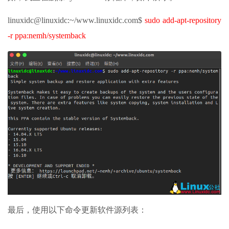
linuxidc@linuxidc:~/www.linuxidc.com$
sudo add-apt-repository
-r ppa:nemh/systemback
最后，使用以下命令更新软件源列表：