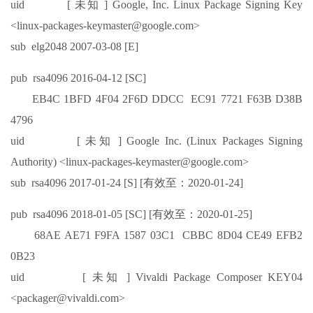
uid [ 未知 ] Google, Inc. Linux Package Signing Key
<linux-packages-keymaster@google.com>
sub elg2048 2007-03-08 [E]
pub rsa4096 2016-04-12 [SC]
EB4C 1BFD 4F04 2F6D DDCC EC91 7721 F63B D38B
4796
uid [ 未知 ] Google Inc. (Linux Packages Signing
Authority) <linux-packages-keymaster@google.com>
sub rsa4096 2017-01-24 [S] [有效至：2020-01-24]
pub rsa4096 2018-01-05 [SC] [有效至：2020-01-25]
68AE AE71 F9FA 1587 03C1 CBBC 8D04 CE49 EFB2
0B23
uid [ 未知 ] Vivaldi Package Composer KEY04
<packager@vivaldi.com>