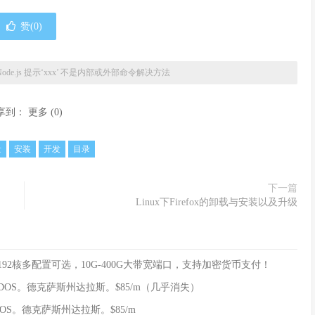
赞(
0
)
Node.js 提示‘xxx’ 不是内部或外部命令解决方法
享到：
更多
(
0
)
量
安装
开发
目录
下一篇
Linux下Firefox的卸载与安装以及升级
8核/192核多配置可选，10G-400G大带宽端口，支持加密货币支付！
10GB DDOS。德克萨斯州达拉斯。$85/m（几乎消失）
B DDOS。德克萨斯州达拉斯。$85/m