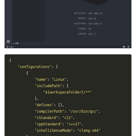
{
"configurations"
:
[
{
"name"
:
"Linux"
,
"includePath"
:
[
"${workspaceFolder}/**"
],
"defines"
:
[],
"compilerPath"
:
"/usr/bin/gcc"
,
"cStandard"
:
"c11"
,
"cppStandard"
:
"c++17"
,
"intelliSenseMode"
:
"clang-x64"