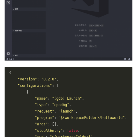
{
"version"
:
"0.2.0"
,
"configurations"
:
[
{
"name"
:
"(gdb) Launch"
,
"type"
:
"cppdbg"
,
"request"
:
"launch"
,
"program"
:
"${workspaceFolder}/helloworld"
,
"args"
:
[],
"stopAtEntry"
:
false
,