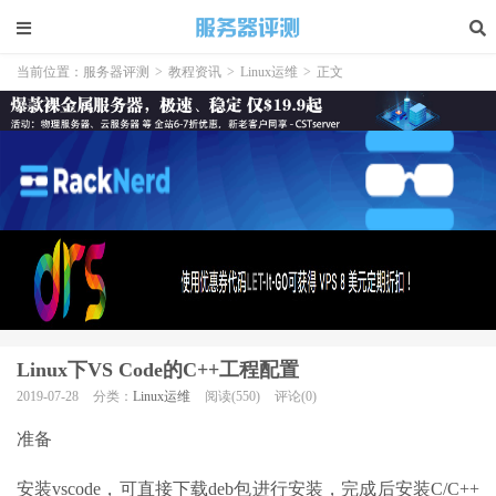
当前位置：
服务器评测
>
教程资讯
>
Linux运维
>
正文
Linux下VS Code的C++工程配置
2019-07-28
分类：
Linux运维
阅读(550)
评论(0)
准备
安装vscode，可直接下载deb包进行安装，完成后安装C/C++