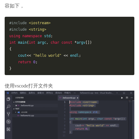
容如下，
#include
<iostream>
#include
<string>
using
namespace
 std
;
int
 main
(
int
 argc
,
char
const
*
argv
[])
{
    cout
<<
"hello world"
<<
 endl
;
return
0
;
}
使用vscode打开文件夹