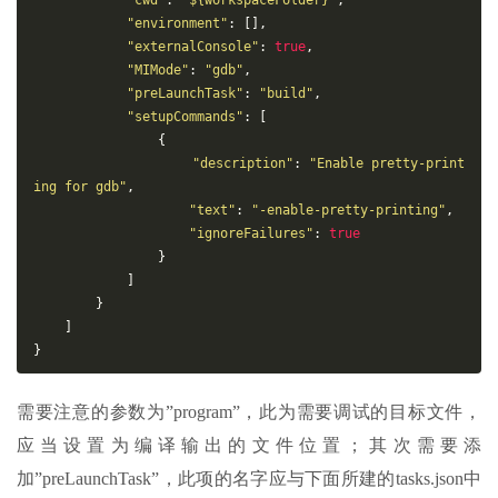
"cwd"
:
"${workspaceFolder}"
,
"environment"
:
[],
"externalConsole"
:
true
,
"MIMode"
:
"gdb"
,
"preLaunchTask"
:
"build"
,
"setupCommands"
:
[
{
"description"
:
"Enable pretty-print
ing for gdb"
,
"text"
:
"-enable-pretty-printing"
,
"ignoreFailures"
:
true
}
]
}
]
}
需要注意的参数为”program”，此为需要调试的目标文件，
应当设置为编译输出的文件位置；其次需要添
加”preLaunchTask”，此项的名字应与下面所建的tasks.json中