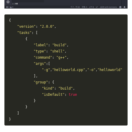
{
"version"
:
"2.0.0"
,
"tasks"
:
[
{
"label"
:
"build"
,
"type"
:
"shell"
,
"command"
:
"g++"
,
"args"
:[
"-g"
,
"helloworld.cpp"
,
"-o"
,
"helloworld"
],
"group"
:
{
"kind"
:
"build"
,
"isDefault"
:
true
}
}
]
}