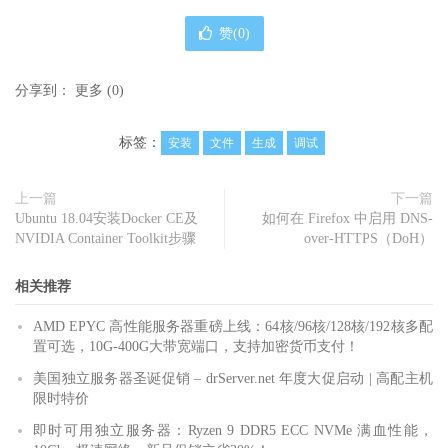
赞(
0
)
分享到：
更多
(
0
)
标签：
安装
文件
生成
调试
上一篇
下一篇
Ubuntu 18.04安装Docker CE及
如何在 Firefox 中启用 DNS-
NVIDIA Container Toolkit步骤
over-HTTPS（DoH）
相关推荐
AMD EPYC 高性能服务器重磅上线：64核/96核/128核/192核多配
置可选，10G-400G大带宽端口，支持加密货币支付！
美国独立服务器圣诞促销 – drServer.net 年度大促启动 | 高配主机
限时特价
即时可用独立服务器：Ryzen 9 DDR5 ECC NVMe 满血性能，