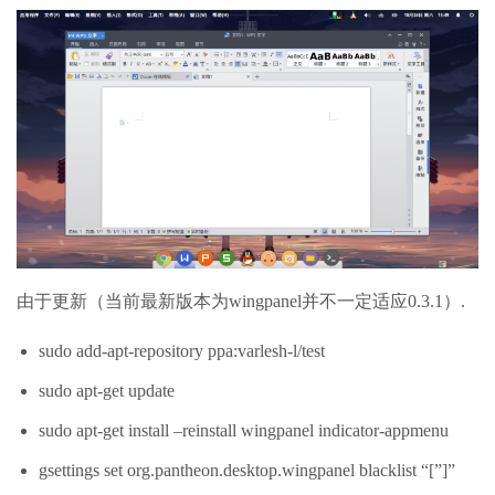
由于更新（当前最新版本为wingpanel并不一定适应0.3.1）.
sudo add-apt-repository ppa:varlesh-l/test
sudo apt-get update
sudo apt-get install –reinstall wingpanel indicator-appmenu
gsettings set org.pantheon.desktop.wingpanel blacklist “[”]”