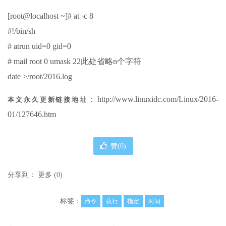
[root@localhost ~]# at -c 8
#!/bin/sh
# atrun uid=0 gid=0
# mail root 0 umask 22此处省略n个字符
date >/root/2016.log
：http://www.linuxidc.com/Linux/2016-
本文永久更新链接地址
01/127646.htm
赞(
0
)
分享到：
更多
(
0
)
标签：
命令
执行
指定
时间