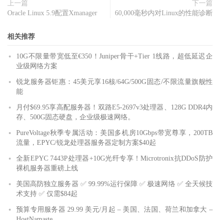
上一篇
下一篇
Oracle Linux 5.9配置Xmanager
60,000毫秒内对Linux的性能诊断
相关推荐
10G不限量带宽低至€350！Juniper骨干+Tier 1线路，超低延迟企
业级网络方案
锐龙服务器钜惠：45美元享16核/64G/500G固态/不限流量旗舰性
能
月付$69.95享高配服务器！双路E5-2697v3处理器、128G DDR4内
存、500G固态硬盘，企业级极速网络。
PureVoltage秋季专属活动：美国多机房10Gbps带宽尊享，200TB
流量，EPYC/锐龙处理器服务器定制方案$40起
全新EPYC 7443P处理器+10G光纤专享！Microtronix抗DDoS防护
裸机服务器重磅上线
美国高防独立服务器 ✅ 99.99%运行保障 ✅ 极速网络 ✅ 全天候技
术支持 ✅ 仅需$84起
预算专用服务器 29.99 美元/月起 – 美国、法国、荷兰和加拿大 –
HostNamaste