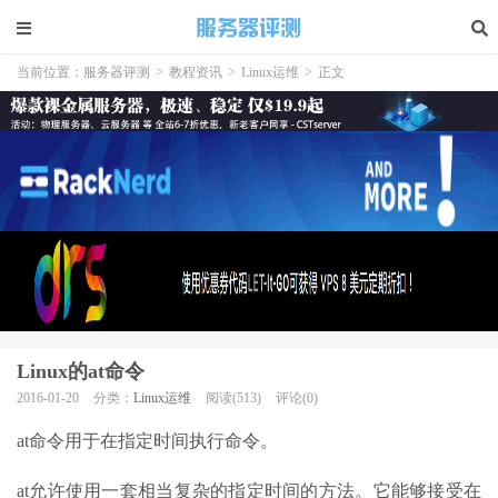
当前位置：
服务器评测
>
教程资讯
>
Linux运维
>
正文
Linux的at命令
2016-01-20
分类：
Linux运维
阅读(513)
评论(0)
at命令用于在指定时间执行命令。
at允许使用一套相当复杂的指定时间的方法。它能够接受在