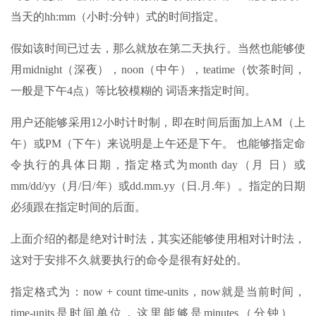
当天的hh:mm（小时:分钟）式的时间指定。
假如该时间已过去，那么就放在第二天执行。当然也能够使
用midnight（深夜），noon（中午），teatime（饮茶时间，
一般是下午4点）等比较模糊的 词语来指定时间。
用户还能够采用12小时计时制，即在时间后面加上AM（上
午）或PM（下午）来说明是上午还是下午。 也能够指定命
令执行的具体日期，指定格式为month day（月 日）或
mm/dd/yy（月/日/年）或dd.mm.yy（日.月.年）。指定的日期
必须跟在指定时间的后面。
上面介绍的都是绝对计时法，其实还能够使用相对计时法，
这对于安排不久就要执行的命令是很有好处的。
指定格式为：now + count time-units，now就是当前时间，
time-units是时间单位，这里能够是minutes（分钟）、