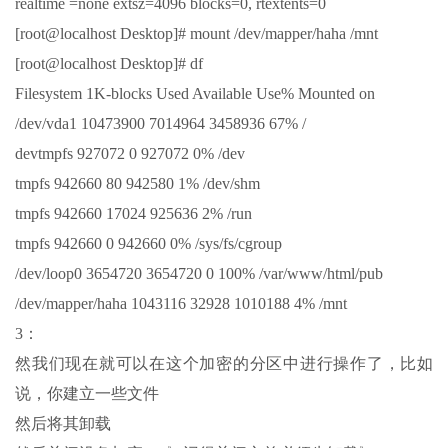
realtime =none extsz=4096 blocks=0, rtextents=0
[root@localhost Desktop]# mount /dev/mapper/haha /mnt
[root@localhost Desktop]# df
Filesystem 1K-blocks Used Available Use% Mounted on
/dev/vda1 10473900 7014964 3458936 67% /
devtmpfs 927072 0 927072 0% /dev
tmpfs 942660 80 942580 1% /dev/shm
tmpfs 942660 17024 925636 2% /run
tmpfs 942660 0 942660 0% /sys/fs/cgroup
/dev/loop0 3654720 3654720 0 100% /var/www/html/pub
/dev/mapper/haha 1043116 32928 1010188 4% /mnt
3：
然我们现在就可以在这个加密的分区中进行操作了，比如
说，你建立一些文件
然后将其卸载