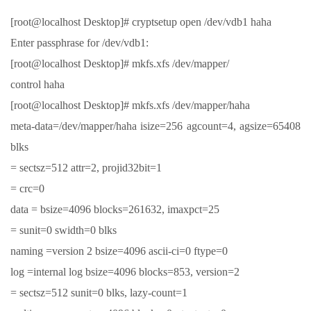
[root@localhost Desktop]# cryptsetup open /dev/vdb1 haha
Enter passphrase for /dev/vdb1:
[root@localhost Desktop]# mkfs.xfs /dev/mapper/
control haha
[root@localhost Desktop]# mkfs.xfs /dev/mapper/haha
meta-data=/dev/mapper/haha isize=256 agcount=4, agsize=65408
blks
= sectsz=512 attr=2, projid32bit=1
= crc=0
data = bsize=4096 blocks=261632, imaxpct=25
= sunit=0 swidth=0 blks
naming =version 2 bsize=4096 ascii-ci=0 ftype=0
log =internal log bsize=4096 blocks=853, version=2
= sectsz=512 sunit=0 blks, lazy-count=1