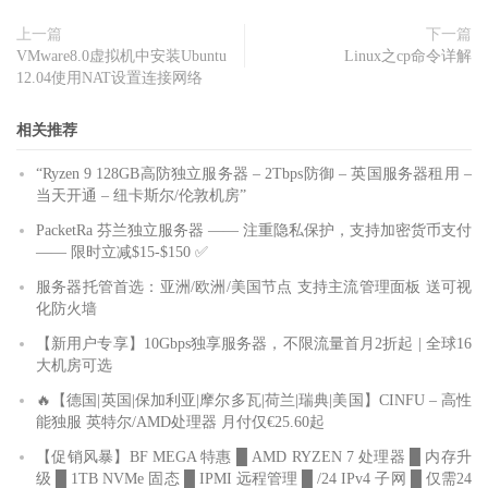
上一篇
下一篇
VMware8.0虚拟机中安装Ubuntu
Linux之cp命令详解
12.04使用NAT设置连接网络
相关推荐
“Ryzen 9 128GB高防独立服务器 – 2Tbps防御 – 英国服务器租用 –
当天开通 – 纽卡斯尔/伦敦机房”
PacketRa 芬兰独立服务器 —— 注重隐私保护，支持加密货币支付
—— 限时立减$15-$150 ✅
服务器托管首选：亚洲/欧洲/美国节点 支持主流管理面板 送可视
化防火墙
【新用户专享】10Gbps独享服务器，不限流量首月2折起 | 全球16
大机房可选
🔥【德国|英国|保加利亚|摩尔多瓦|荷兰|瑞典|美国】CINFU – 高性
能独服 英特尔/AMD处理器 月付仅€25.60起
【促销风暴】BF MEGA 特惠 █ AMD RYZEN 7 处理器 █ 内存升
级 █ 1TB NVMe 固态 █ IPMI 远程管理 █ /24 IPv4 子网 █ 仅需24