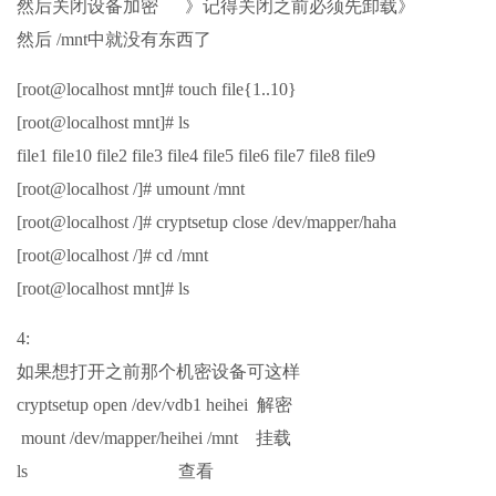
然后关闭设备加密 》记得关闭之前必须先卸载》
然后 /mnt中就没有东西了
[root@localhost mnt]# touch file{1..10}
[root@localhost mnt]# ls
file1 file10 file2 file3 file4 file5 file6 file7 file8 file9
[root@localhost /]# umount /mnt
[root@localhost /]# cryptsetup close /dev/mapper/haha
[root@localhost /]# cd /mnt
[root@localhost mnt]# ls
4:
如果想打开之前那个机密设备可这样
cryptsetup open /dev/vdb1 heihei 解密
mount /dev/mapper/heihei /mnt 挂载
ls 查看