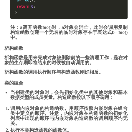
 b
=
 foo
();
return
0
;
}
注：a离开函数foo()时，a对象会消亡，此时会调用复制
构造函数创建一个无名的临时对象存在于表达式b= foo()
中。
析构函数
析构函数是用来完成对象被删除前的一些清理工作，是在对
象的生存期即将结束的时候被
自动调用
的。
析构函数的调用执行顺序与构造函数刚好相反。
类的组合
当创建类的对象时，会先初始化类中的其他对象和基本
数据类型的成员变量。构造函数按以下顺序调用：
调用内嵌对象的构造函数。
用顺序按照内嵌对象在组合
类中定义的顺序
。注意，内嵌对象在构造函数的初始化
列表中出现的顺序与内嵌对象构造函数的调用顺序均无
关。
执行本类构造函数的函数体。