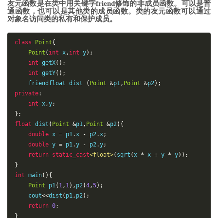
友元函数是在类中用关键字friend修饰的非成员函数。可以是普
通函数，也可以是其他类的成员函数。类的友元函数可以通过
对象名访问类的私有和保护成员。
class
Point
{
Point
(
int
 x
,
int
 y
);
int
getX
()
;
int
getY
()
;
friend
float
dist
(
Point
&
p1
,
Point
&
p2
)
;
private
:
int
 x
,
y
;
};
float
dist
(
Point
&
p1
,
Point
&
p2
)
{
double
 x 
=
 p1
.
x 
-
 p2
.
x
;
double
 y 
=
 p1
.
y 
-
 p2
.
y
;
return
static_cast
<
float
>
(
sqrt
(
x 
*
 x 
+
 y 
*
 y
));
}
int
main
()
{
Point
p1
(
1
,
1
)
,
p2
(
4
,
5
)
;
cout
<<
dist
(
p1
,
p2
);
return
0
;
}