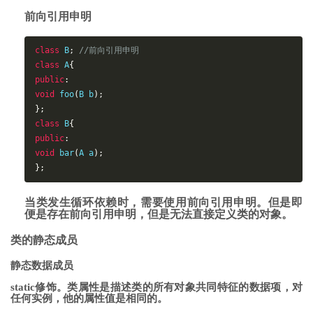
前向引用申明
class
 B
;
//前向引用申明
class
 A
{
public
:
void
foo
(
B b
)
;
};
class
 B
{
public
:
void
bar
(
A a
)
;
};
当类发生循环依赖时，需要使用前向引用申明。但是即
便是存在前向引用申明，但是无法直接定义类的对象。
类的静态成员
静态数据成员
static修饰。类属性是描述类的所有对象共同特征的数据项，对
任何实例，他的属性值是相同的。