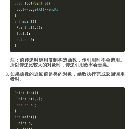
void
foo
(
Point
 p
)
{
cout
<<
p
.
getX
()<<
endl
;
}
int
main
()
{
Point
a
(
1
,
2
)
;
 foo
(
a
);
return
0
;
}
注：值传递时调用复制构造函数，传引用时不会调用。
所以传递比较大的对象时，传递引用效率会更高。
如果函数的返回值是类的对象，函数执行完成返回调用
者时。
Point
foo
()
{
Point
a
(
1
,
2
)
;
return
 a 
;
}
int
main
()
{
Point
 b
;