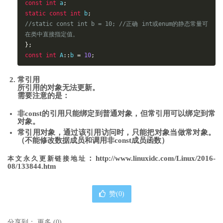
const
int
 a
;
static
const
int
 b
;
//static const int b = 10; //正确 int或enum的静态常量可
在类中直接指定值。
};
const
int
 A
::
b 
=
10
;
常引用
所引用的对象无法更新。
需要注意的是：
非const的引用只能绑定到普通对象，但常引用可以绑定到常
对象。
常引用对象，通过该引用访问时，只能把对象当做常对象。
（不能修改数据成员和调用非const成员函数）
：http://www.linuxidc.com/Linux/2016-
本文永久更新链接地址
08/133844.htm
赞(
0
)
分享到：
更多
(
0
)