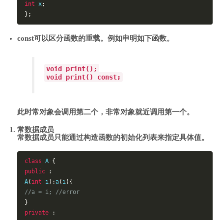
int
 x
;
};
const可以区分函数的重载。例如申明如下函数。
void print();
void print() const;
此时常对象会调用第二个，非常对象就近调用第一个。
常数据成员
常数据成员
只能通过构造函数的初始化列表来指定具体值
。
class
 A 
{
public
:
A
(
int
 i
):
a
(
i
){
//a = i; //error
}
private
: