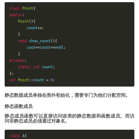
class
Point
{
public
:
Point
(){
        count
++;
}
void
show_count
()
{
cout
<<
count
<<
endl
;
}
private
:
static
int
 count
;
};
int
Point
::
count 
=
0
;
静态数据成员单独在类外初始化，需要专门为他们分配空间。
静态函数成员
静态成员函数可以直接访问该类的静态数据和函数成员。而访
问非静态成员必须通过对象名。
class
 A
{