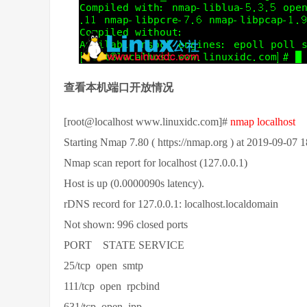
查看本机端口开放情况
[root@localhost www.linuxidc.com]#
nmap localhost
Starting Nmap 7.80 ( https://nmap.org ) at 2019-09-07
Nmap scan report for localhost (127.0.0.1)
Host is up (0.0000090s latency).
rDNS record for 127.0.0.1: localhost.localdomain
Not shown: 996 closed ports
PORT STATE SERVICE
25/tcp open smtp
111/tcp open rpcbind
631/tcp open ipp