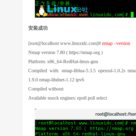
安装成功
[root@localhost www.linuxidc.com]#
nmap –version
Nmap version 7.80 ( https://nmap.org )
Platform: x86_64-RedHat-linux-gnu
Compiled with: nmap-liblua-5.3.5 openssl-1.0.2s nmap
1.9.0 nmap-libdnet-1.12 ipv6
Compiled without:
Available nsock engines: epoll poll select