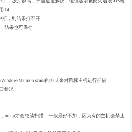
0-5），级别越高，扫描速度越快，但也容易被防火墙或IDS检
用T4
件，如果中断，则结果打不开
，中断后，结果也可保存
)/ACK/Window/Maimon scans的方式来对目标主机进行扫描
端口状况
机存活，nmap才会继续扫描，一般最好不加，因为有的主机会禁止