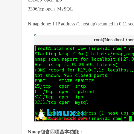
3306/tcp open MySQL
Nmap done: 1 IP address (1 host up) scanned in 0.11 se
Nmap包含四项基本功能：