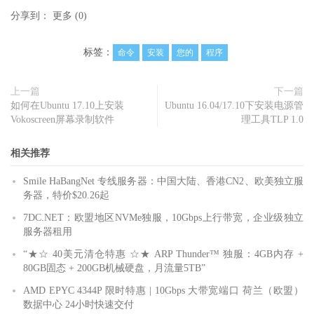
分享到：
更多
(
0
)
标签：
命令
安装
您的
程序
上一篇
下一篇
如何在Ubuntu 17.10上安装
Ubuntu 16.04/17.10下安装电源管
Vokoscreen屏幕录制软件
理工具TLP 1.0
相关推荐
Smile HaBangNet 专线服务器：中国大陆、香港CN2、欧美独立服
务器，特价$20.26起
7DC.NET：欧盟地区NVMe独服，10Gbps上行带宽，企业级独立
服务器租用
“★☆ 40美元清仓特惠 ☆★ ARP Thunder™ 独服：4GB内存 +
80GB固态 + 200GB机械硬盘，月流量5TB”
AMD EPYC 4344P 限时特惠 | 10Gbps 大带宽端口 荷兰（欧盟）
数据中心 24小时快速交付