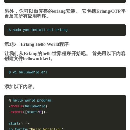
另外，你可以做完整的erlang安装。 它包括Erlang/OTP平
台及其所有应用程序。
$ sudo yum install esl
-
erlang
第3步 – Erlang Hello World程序
让我们从Erlang的hello世界程序开始吧。 首先用以下内容
创建文件helloworld.erl。
$ vi helloworld
.
erl
添加以下内容。
%
-
module
(
helloworld
).
-
export
([
start
/
0
]).
start
()
->
io
:
fwrite
(
"Hello World!\n"
).