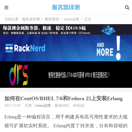
当前位置：
服务器评测
>
教程资讯
>
Linux运维
>
正文
如何在CentOS/RHEL 7/6和Fedora 25上安装Erlang
2017-12-07
分类：
Linux运维
阅读(605)
评论(0)
Erlang是一种编程语言，用于构建具有高可用性要求的大规
模可扩展软实时系统。 Erlang内置了对并发，分布和容错的