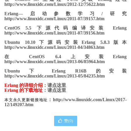
http://www.linuxidc.com/Linux/2012-12/75622.htm
Erlang—启动参数学习/研究
http://www.linuxidc.com/Linux/2011-07/39157.htm
CentOS 5.5 下源代码编译安装 Erlang
http://www.linuxidc.com/Linux/2011-07/39156.htm
Ubuntu 10.10下源码安装Erlang 5.8.3版本
http://www.linuxidc.com/Linux/2011-04/34863.htm
在 CentOS 6.4上安装Erlang
http://www.linuxidc.com/Linux/2013-06/85964.htm
Ubuntu 下 Erlang R16B 的安装
http://www.linuxidc.com/Linux/2013-05/84235.htm
Erlang 的详细介绍
：请点这里
Erlang 的下载地址
：请点这里
：http://www.linuxidc.com/Linux/2017-
本文永久更新链接地址
12/149207.htm
赞(
0
)