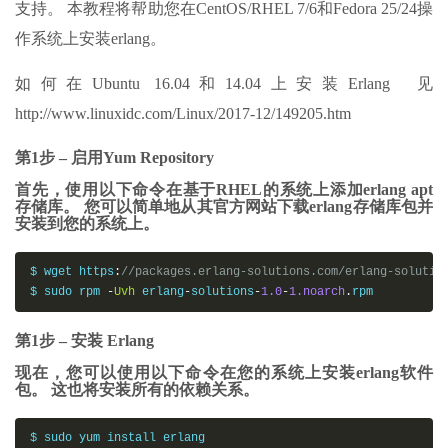
支持。 本教程将帮助您在CentOS/RHEL 7/6和Fedora 25/24操
作系统上安装erlang。
如何在Ubuntu 16.04和14.04上安装Erlang 见
http://www.linuxidc.com/Linux/2017-12/149205.htm
第1步 – 启用Yum Repository
首先，使用以下命令在基于RHEL的系统上添加erlang apt
存储库。 您可以简单地从其官方网站下载erlang存储库包并
安装到您的系统上。
$ wget https
:
//packages.erlang-solutions.com/erlang-solutio
$ sudo rpm 
-
Uvh
 erlang
-
solutions
-
1.0
-
1.noarch
.
rpm
第1步 – 安装 Erlang
现在，您可以使用以下命令在您的系统上安装erlang软件
包。 这也将安装所有的依赖关系。
$ sudo yum install erlang